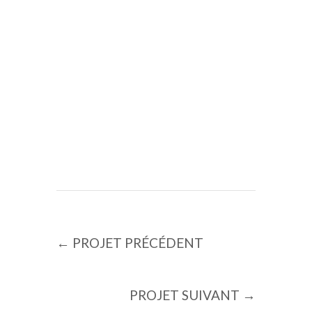
travail commence d’abord par
vous conseiller !
CONTACTEZ-NOUS
←
PROJET PRÉCÉDENT
PROJET SUIVANT
→